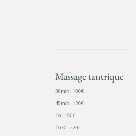
Passer
au
contenu
principal
Massage tantrique
30min : 100€
45min : 120€
1h : 150€
1h30 : 220€