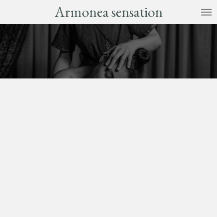
Armonea sensation
Passer
au
contenu
principal